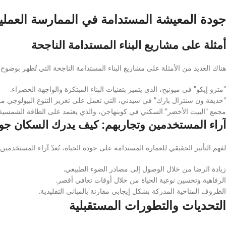
جودة المعيشة المستدامة في الممارسة العملي
أمثلة على مشاريع البناء المستدامة الناجحة
هناك العديد من الأمثلة على مشاريع البناء المستدامة الناجحة التي تُظهر بوضوح ك
"مترو إيكو" في ميونيخ، الذي يتميز بتقنيات البناء المبتكرة والواجهة الخضراء.
"حديقة ون سنترال بارك" في سيدني، التي تعمل على تعزيز التنوع البيولوجي م
مجمع "البيت الأخضر" السكني في كوبنهاجن، والذي يعتمد على الطاقة الشمسية 
آراء المستخدمين وتجاربهم: كيف يدرك السكان جو
لفهم التأثير الحقيقي للعمارة المستدامة على جودة الحياة، تُعدّ آراء المستخدمين أم
زيادة الرضا من خلال الوصول إلى مصادر الضوء الطبيعي.
الرفاهية وتحسين نوعية الحياة من خلال أوقات تعافي أقصر.
الظروف المناخية المدركة بشكل إيجابي مقارنة بالمباني التقليدية.
التحديات والتطورات المستقبلية