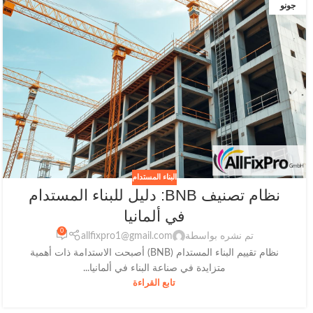
جونو
البناء المستدام
نظام تصنيف BNB: دليل للبناء المستدام
في ألمانيا
0
تم نشره بواسطة
allfixpro1@gmail.com
نظام تقييم البناء المستدام (BNB) أصبحت الاستدامة ذات أهمية
متزايدة في صناعة البناء في ألمانيا...
تابع القراءة