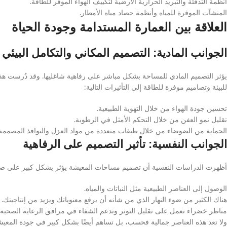
أنظمة التدفئة والتبريد الحرارية الأرضية لتكييف الهواء الموفر للطاقة.
المنشآت الموفرة للمياه وأنظمة حصاد مياه الأمطار.
العلاقة بين العمارة المستدامة وجودة الحياة
الجوانب المادية: التصميم المكاني والتكامل البيئي
يؤثر التصميم المادي للمساحة بشكل مباشر على رفاهية شاغليها. وقد دُرست ه
للبيئة وتصاميم موفرة للطاقة إلى التأثيرات التالية:
تحسين جودة الهواء من خلال التهوية الطبيعية.
تقليل نمو العفن من خلال التحكم الأمثل في الرطوبة.
الحماية من الضوضاء من خلال طبقات متعددة من مواد العزل والنوافذ المصممة 
الجوانب النفسية: تأثير التصميم على الرفاهية
أظهرت الدراسات النفسية أن تصميم مساحات المعيشة يؤثر بشكل كبير على صحة
الوصول إلى العناصر الطبيعية مثل النباتات والمياه.
هناك الكثير من ضوء النهار الذي من شأنه أن يرفع معنوياتك ويزيد من إنتاجيتك.
مناظر خضراء تعمل على تقليل التوتر وتدعم الشفاء في مرافق الرعاية الصحية.
ولا تعد هذه العناصر جمالية فحسب، بل تساهم أيضًا بشكل كبير في جودة المعيشة