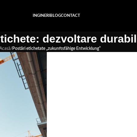
INGINERI
BLOG
CONTACT
tichete: dezvoltare durabi
Acasă
/
Postări etichetate „zukunftsfähige Entwicklung”