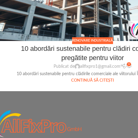
RENOVARE INDUSTRIALĂ
10 abordări sustenabile pentru clădiri c
pregătite pentru viitor
0
Publicat de
allfixpro1@gmail.com
10 abordări sustenabile pentru clădirile comerciale ale viitorului În
CONTINUĂ SĂ CITEȘTI