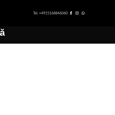
Tel. +4915168846060
lă