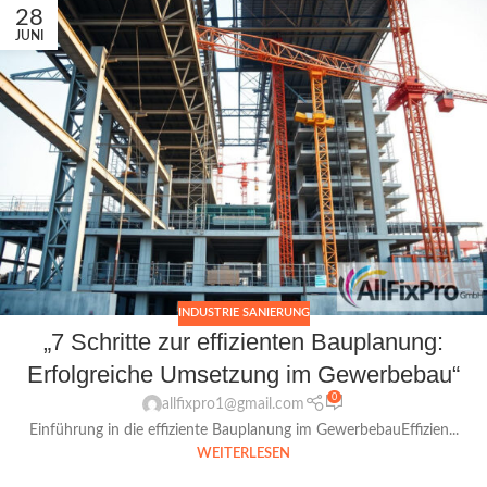
28
JUNI
INDUSTRIE SANIERUNG
„7 Schritte zur effizienten Bauplanung:
Erfolgreiche Umsetzung im Gewerbebau“
0
allfixpro1@gmail.com
Einführung in die effiziente Bauplanung im GewerbebauEffizien...
WEITERLESEN