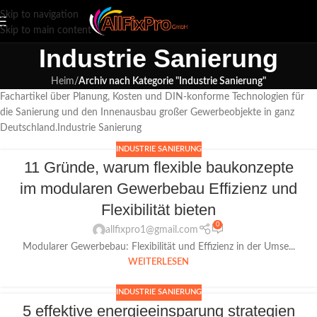
Skip to navigation
Skip to main content
Industrie Sanierung
Heim
/
Archiv nach Kategorie "Industrie Sanierung"
Fachartikel über Planung, Kosten und DIN-konforme Technologien für
die Sanierung und den Innenausbau großer Gewerbeobjekte in ganz
Deutschland.Industrie Sanierung
INDUSTRIE SANIERUNG
11 Gründe, warum flexible baukonzepte
im modularen Gewerbebau Effizienz und
Flexibilität bieten
0
allfixpro1@gmail.com
Modularer Gewerbebau: Flexibilität und Effizienz in der Umse...
WEITERLESEN
INDUSTRIE SANIERUNG
5 effektive energieeinsparung strategien