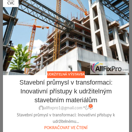
CVC
UDRŽITELNÁ VÝSTAVBA
Stavební průmysl v transformaci:
Inovativní přístupy k udržitelným
stavebním materiálům
0
allfixpro1@gmail.com
Stavební průmysl v transformaci: Inovativní přístupy k
udržitelnému...
POKRAČOVAT VE ČTENÍ