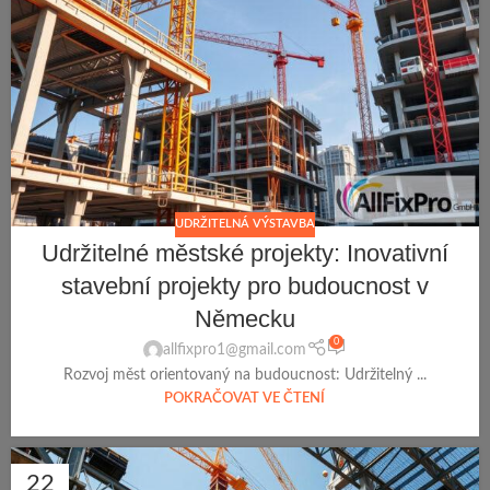
UDRŽITELNÁ VÝSTAVBA
Udržitelné městské projekty: Inovativní
stavební projekty pro budoucnost v
Německu
0
allfixpro1@gmail.com
Rozvoj měst orientovaný na budoucnost: Udržitelný ...
POKRAČOVAT VE ČTENÍ
22