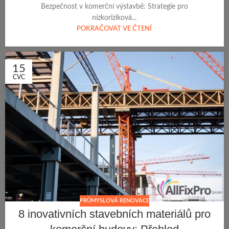
Bezpečnost v komerční výstavbě: Strategie pro
nízkoriziková...
POKRAČOVAT VE ČTENÍ
15
CVC
PRŮMYSLOVÁ RENOVACE
8 inovativních stavebních materiálů pro