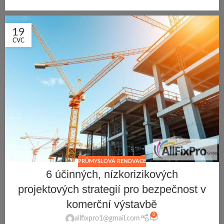
19
CVC
PRŮMYSLOVÁ RENOVACE
6 účinných, nízkorizikových
projektových strategií pro bezpečnost v
komerční výstavbě
0
allfixpro1@gmail.com