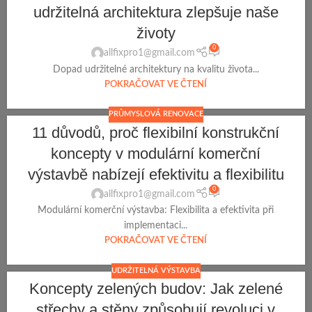
udržitelná architektura zlepšuje naše
životy
0
allfixpro1@gmail.com
Dopad udržitelné architektury na kvalitu života...
POKRAČOVAT VE ČTENÍ
PRŮMYSLOVÁ RENOVACE
11 důvodů, proč flexibilní konstrukční
koncepty v modulární komerční
výstavbě nabízejí efektivitu a flexibilitu
0
allfixpro1@gmail.com
Modulární komerční výstavba: Flexibilita a efektivita při
implementaci...
POKRAČOVAT VE ČTENÍ
UDRŽITELNÁ VÝSTAVBA
Koncepty zelených budov: Jak zelené
střechy a stěny způsobují revoluci v