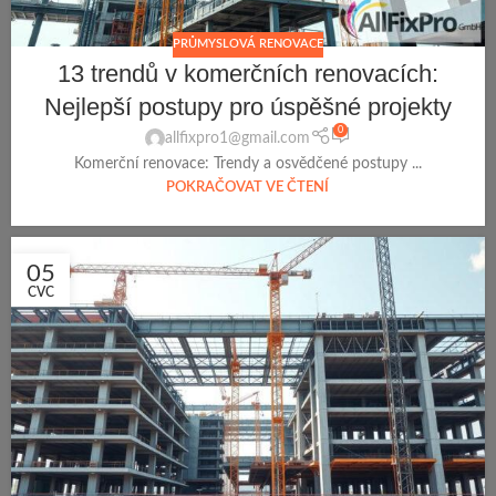
PRŮMYSLOVÁ RENOVACE
13 trendů v komerčních renovacích:
Nejlepší postupy pro úspěšné projekty
0
allfixpro1@gmail.com
Komerční renovace: Trendy a osvědčené postupy ...
POKRAČOVAT VE ČTENÍ
05
CVC