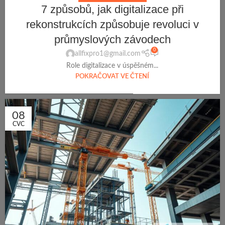
7 způsobů, jak digitalizace při
rekonstrukcích způsobuje revoluci v
průmyslových závodech
0
allfixpro1@gmail.com
Role digitalizace v úspěšném...
POKRAČOVAT VE ČTENÍ
08
CVC