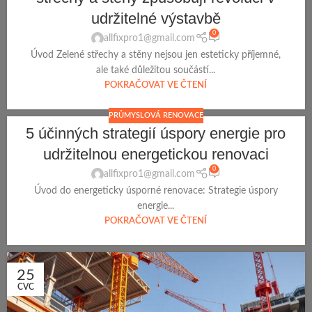
udržitelné výstavbě
0
allfixpro1@gmail.com
Úvod Zelené střechy a stěny nejsou jen esteticky příjemné,
ale také důležitou součástí...
POKRAČOVAT VE ČTENÍ
PRŮMYSLOVÁ RENOVACE
5 účinných strategií úspory energie pro
udržitelnou energetickou renovaci
0
allfixpro1@gmail.com
Úvod do energeticky úsporné renovace: Strategie úspory
energie...
POKRAČOVAT VE ČTENÍ
25
CVC