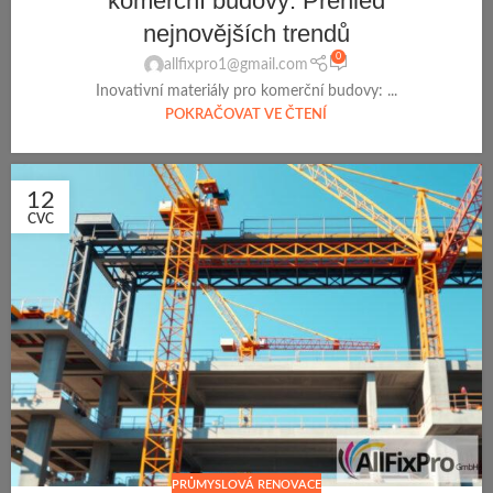
komerční budovy: Přehled
nejnovějších trendů
0
allfixpro1@gmail.com
Inovativní materiály pro komerční budovy: ...
POKRAČOVAT VE ČTENÍ
12
CVC
PRŮMYSLOVÁ RENOVACE