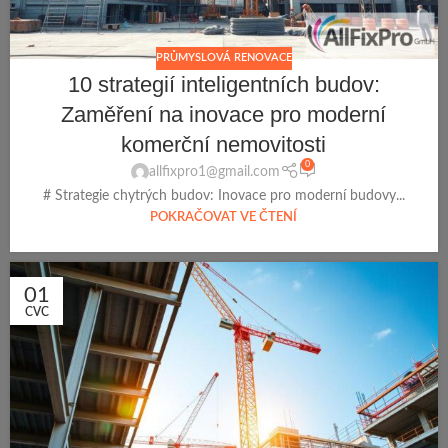
PRŮMYSLOVÁ RENOVACE
10 strategií inteligentních budov:
Zaměření na inovace pro moderní
komerční nemovitosti
0
allfixpro1@gmail.com
# Strategie chytrých budov: Inovace pro moderní budovy...
POKRAČOVAT VE ČTENÍ
01
CVC