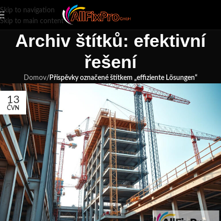
Skip to navigation
Skip to main content
Archiv štítků: efektivní
řešení
Domov
/
Příspěvky označené štítkem „effiziente Lösungen“
13
ČVN