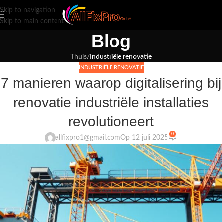
Skip to navigation
Skip to main content
Blog
Thuis
/
Industriële renovatie
INDUSTRIËLE RENOVATIE
7 manieren waarop digitalisering bij
renovatie industriële installaties
revolutioneert
0
allfixpro1@gmail.com
Op 12 juli 2025