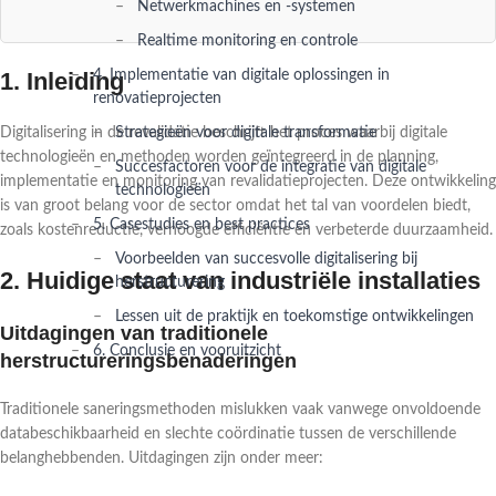
Netwerkmachines en -systemen
Realtime monitoring en controle
1. Inleiding
4. Implementatie van digitale oplossingen in
renovatieprojecten
Digitalisering in de revalidatie beschrijft het proces waarbij digitale
Strategieën voor digitale transformatie
technologieën en methoden worden geïntegreerd in de planning,
Succesfactoren voor de integratie van digitale
implementatie en monitoring van revalidatieprojecten. Deze ontwikkeling
technologieën
is van groot belang voor de sector omdat het tal van voordelen biedt,
5. Casestudies en best practices
zoals kostenreductie, verhoogde efficiëntie en verbeterde duurzaamheid.
Voorbeelden van succesvolle digitalisering bij
2. Huidige staat van industriële installaties
herstructurering
Lessen uit de praktijk en toekomstige ontwikkelingen
Uitdagingen van traditionele
6. Conclusie en vooruitzicht
herstructureringsbenaderingen
Traditionele saneringsmethoden mislukken vaak vanwege onvoldoende
databeschikbaarheid en slechte coördinatie tussen de verschillende
belanghebbenden. Uitdagingen zijn onder meer: