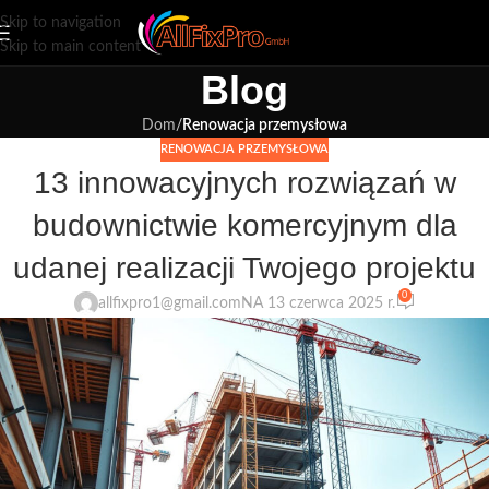
Skip to navigation
Skip to main content
Blog
Dom
/
Renowacja przemysłowa
RENOWACJA PRZEMYSŁOWA
13 innowacyjnych rozwiązań w
budownictwie komercyjnym dla
udanej realizacji Twojego projektu
0
allfixpro1@gmail.com
NA 13 czerwca 2025 r.