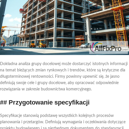
Dokładna analiza grupy docelowej może dostarczyć istotnych informacji
na temat bieżących zmian rynkowych i trendów, które są krytyczne dla
długoterminowej rentowności. Firmy powinny upewnić się, że jasno
definiują swoje cele i grupy docelowe, aby opracować odpowiednie
rozwiązania w zakresie budownictwa komercyjnego.
## Przygotowanie specyfikacji
Specyfikacje stanowią podstawę wszystkich kolejnych procesów
planowania i przetargów. Definiują wymagania i oczekiwania dotyczące
projektu budowlanego i są niezbędnym dokumentem do standaryzacji