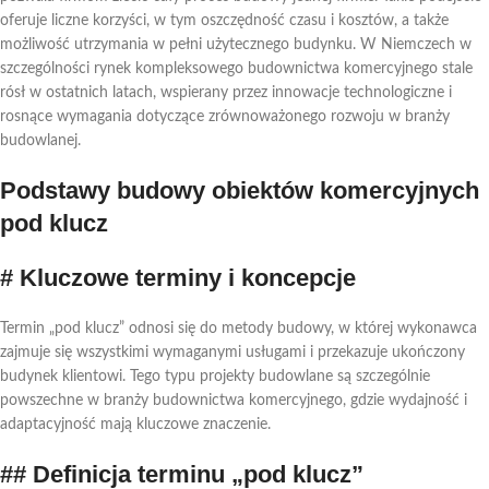
## Zarządzanie czasem i kosztami
oferuje liczne korzyści, w tym oszczędność czasu i kosztów, a także
Zrównoważony rozwój i innowacyjność w przemyśle
możliwość utrzymania w pełni użytecznego budynku. W Niemczech w
szczególności rynek kompleksowego budownictwa komercyjnego stale
# Nowoczesne technologie w budownictwie
rósł w ostatnich latach, wspierany przez innowacje technologiczne i
komercyjnym
rosnące wymagania dotyczące zrównoważonego rozwoju w branży
## Cyfrowe modelowanie informacji o budownictwie i
budowlanej.
budynku (BIM)
Podstawy budowy obiektów komercyjnych
## Materiały zrównoważone i procesy oszczędzające
zasoby
pod klucz
# Historie sukcesu zrównoważonych projektów
budownictwa komercyjnego
# Kluczowe terminy i koncepcje
## Studia przypadków i najlepsze praktyki
Termin „pod klucz” odnosi się do metody budowy, w której wykonawca
## Długoterminowe korzyści i zwrot z inwestycji
zajmuje się wszystkimi wymaganymi usługami i przekazuje ukończony
Perspektywy na przyszłość w budownictwie
budynek klientowi. Tego typu projekty budowlane są szczególnie
komercyjnym pod klucz
powszechne w branży budownictwa komercyjnego, gdzie wydajność i
# Trendy i rozwój na rynku niemieckim
adaptacyjność mają kluczowe znaczenie.
## Adaptacja do zmian klimatu i ramy prawne
## Definicja terminu „pod klucz”