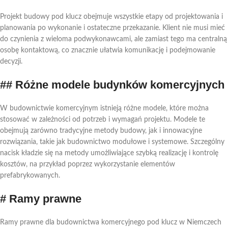
## Transformacja cyfrowa w branży budowlanej
# Wnioski i zalecenia dotyczące działań dla
Projekt budowy pod klucz obejmuje wszystkie etapy od projektowania i
profesjonalistów
planowania po wykonanie i ostateczne przekazanie. Klient nie musi mieć
do czynienia z wieloma podwykonawcami, ale zamiast tego ma centralną
## Strategie na rzecz konkurencyjności
osobę kontaktową, co znacznie ułatwia komunikację i podejmowanie
## Perspektywy przyszłych projektów i rozwiązań w
decyzji.
zakresie budownictwa komercyjnego
## Różne modele budynków komercyjnych
Wniosek
W budownictwie komercyjnym istnieją różne modele, które można
stosować w zależności od potrzeb i wymagań projektu. Modele te
obejmują zarówno tradycyjne metody budowy, jak i innowacyjne
rozwiązania, takie jak budownictwo modułowe i systemowe. Szczególny
nacisk kładzie się na metody umożliwiające szybką realizację i kontrolę
kosztów, na przykład poprzez wykorzystanie elementów
prefabrykowanych.
# Ramy prawne
Ramy prawne dla budownictwa komercyjnego pod klucz w Niemczech