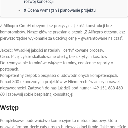
rozwój koncepcji
# Ocena wymagań i planowanie projektu
## Analiza grupy docelowej i zmiany na rynku
Z Allfixpro GmbH otrzymujesz precyzyjną jakość konstrukcji bez
## Przygotowanie specyfikacji
kompromisów. Nasze główne przesłanie brzmi: „Z Allfixpro otrzymujesz
# Architektura i projektowanie w budownictwie
pierwszorzędne wykonanie za uczciwą cenę – gwarantowane na czas”.
komercyjnym
Jakość: Wysokiej jakości materiały i certyfikowane procesy.
## Innowacyjny projekt zapewniający funkcjonalność
Cena: Przejrzyście skalkulowane oferty, bez ukrytych kosztów.
## Zrównoważony rozwój i efektywność energetyczna
Dotrzymywanie terminów: wiążące terminy, codzienne raporty o
postępach.
Proces budowy w budownictwie komercyjnym pod
Kompetentny zespół: Specjaliści o udowodnionych kompetencjach.
klucz
Ponad 300 ukończonych projektów w Niemczech świadczy o naszej
# Od planowania do realizacji
niezawodności. Zadzwoń do nas już dziś pod numer +49 151 688 460
## Wybór firmy budowlanej i udzielenie kontraktu
60 i zapewnij sobie bezpłatną konsultację!
## Monitorowanie budowy i zarządzanie jakością
Wstęp
# Wyzwania i rozwiązania w fazie budowy
## Zarządzanie ryzykiem
Kompleksowe budownictwo komercyjne to metoda budowy, która
pozwala firmom zlecić cały proces budowy jednej firmie. Takie podejście