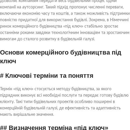
дозволяє компаніям передати весь будівельний процес одній
Сталий розвиток та інновації в галузі
компанії на аутсорсинг. Такий підхід пропонує численні переваги,
включаючи економію часу та коштів, а також можливість підтримки
# Сучасні технології в комерційному будівництві
повністю придатної для використання будівлі. Зокрема, в Німеччині
## Цифрове будівництво та інформаційне
ринок комерційного будівництва «під ключ» стабільно зростає
моделювання будівель (BIM)
останніми роками завдяки технологічним інноваціям та зростаючим
## Сталі матеріали та ресурсизберігаючі процеси
вимогам до сталого розвитку в будівельній галузі.
# Історії успіху проектів сталого комерційного
Основи комерційного будівництва під
будівництва
ключ
## Тематичні дослідження та найкращі практики
## Довгострокові переваги та рентабельність
# Ключові терміни та поняття
інвестицій
Майбутні перспективи комерційного будівництва під
Термін «під ключ» стосується методу будівництва, за якого
ключ
підрядник виконує всі необхідні послуги та передає готову будівлю
клієнту. Такі типи будівельних проектів особливо поширені в
# Тенденції та розвиток на німецькому ринку
комерційній будівельній галузі, де ефективність та адаптивність
## Адаптація до зміни клімату та правова база
мають вирішальне значення.
## Цифрова трансформація в будівельній галузі
## Визначення терміна «під ключ»
# Висновки та рекомендації щодо дій для фахівців