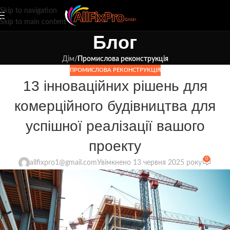
Skip to navigation
Skip to main content
Блог
Дім
/
Промислова реконструкція
ПРОМИСЛОВА РЕКОНСТРУКЦІЯ
13 інноваційних рішень для
комерційного будівництва для
успішної реалізації вашого
проекту
0
allfixpro1@gmail.com
Увімкнено 13 червня 2025 року