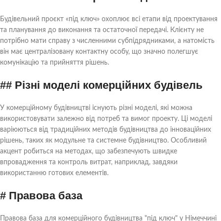
## Стратегії конкурентоспроможності
Будівельний проєкт «під ключ» охоплює всі етапи від проектування
## Перспективи майбутніх проектів та рішень для
та планування до виконання та остаточної передачі. Клієнту не
комерційного будівництва
потрібно мати справу з численними субпідрядниками, а натомість
він має централізовану контактну особу, що значно полегшує
Висновок
комунікацію та прийняття рішень.
## Різні моделі комерційних будівель
У комерційному будівництві існують різні моделі, які можна
використовувати залежно від потреб та вимог проекту. Ці моделі
варіюються від традиційних методів будівництва до інноваційних
рішень, таких як модульне та системне будівництво. Особливий
акцент робиться на методах, що забезпечують швидке
впровадження та контроль витрат, наприклад, завдяки
використанню готових елементів.
# Правова база
Правова база для комерційного будівництва "під ключ" у Німеччині