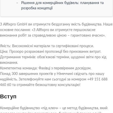
Рішення для комерційних будівель: планування та
розробка концепції
# Оцінка вимог та планування проекту
## Аналіз цільової групи та зміни ринку
З Allfixpro GmbH ви отримуєте бездоганну якість будівництва. Наше
основне послання: «З Allfixpro ви отримуєте першокласне
## Підготовка специфікації
виконання робіт за справедливою ціною – гарантовано вчасно».
# Архітектура та дизайн у комерційному будівництві
Якість: Високоякісні матеріали та сертифіковані процеси.
## Інноваційний дизайн для функціональності
Ціна: Прозоро розраховані пропозиції без прихованих витрат.
## Сталий розвиток та енергоефективність
Дотримання термінів: обов'язкові терміни, щоденні звіти про хід
виконання.
Процес будівництва комерційних об'єктів "під ключ"
Компетентна команда: Фахівці з перевіреним досвідом.
# Від планування до виконання
Понад 300 завершених проектів у Німеччині свідчать про нашу
## Вибір будівельної компанії та укладання договору
надійність. Зателефонуйте нам сьогодні за номером +49 151 688
460 60 та отримайте безкоштовну консультацію!
## Моніторинг будівництва та управління якістю
# Проблеми та рішення на етапі будівництва
Вступ
## Управління ризиками
Комерційне будівництво «під ключ» – це метод будівництва, який
## Управління часом та витратами