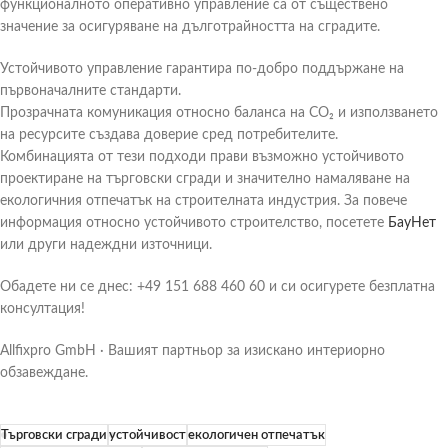
функционалното оперативно управление са от съществено
значение за осигуряване на дълготрайността на сградите.
Устойчивото управление гарантира по-добро поддържане на
първоначалните стандарти.
Прозрачната комуникация относно баланса на CO₂ и използването
на ресурсите създава доверие сред потребителите.
Комбинацията от тези подходи прави възможно устойчивото
проектиране на търговски сгради и значително намаляване на
екологичния отпечатък на строителната индустрия. За повече
информация относно устойчивото строителство, посетете
БауНет
или други надеждни източници.
Обадете ни се днес: +49 151 688 460 60 и си осигурете безплатна
консултация!
Allfixpro GmbH · Вашият партньор за изискано интериорно
обзавеждане.
Търговски сгради
устойчивост
екологичен отпечатък