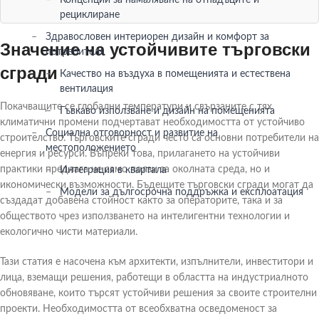
рециклиране
Здравословен интериорен дизайн и комфорт за
Значение на устойчивите търговски
потребителя
сгради
Качество на въздуха в помещенията и естествена
вентилация
Покачващите се глобални температури и свързаните с тях
Гъвкаво използване и дизайн на помещенията
климатични промени подчертават необходимостта от устойчиво
Социална отговорност и развитие на
строителство. Търговските сгради често са основни потребители на
местоположението
енергия и ресурси. Въпреки това, прилагането на устойчиви
практики предлага не само ползи за околната среда, но и
Интеграция в квартала
икономически възможности. Бъдещите търговски сгради могат да
Модели за дългосрочна поддръжка и експлоатация
създадат добавена стойност както за операторите, така и за
обществото чрез използването на интелигентни технологии и
екологично чисти материали.
Тази статия е насочена към архитекти, изпълнители, инвеститори и
лица, вземащи решения, работещи в областта на индустриалното
обновяване, които търсят устойчиви решения за своите строителни
проекти. Необходимостта от всеобхватна осведоменост за