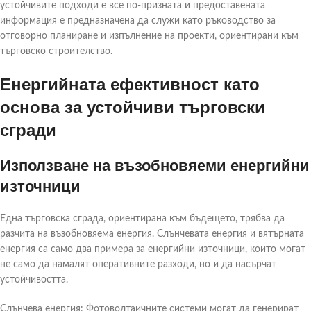
устойчивите подходи е все по-призната и предоставената
информация е предназначена да служи като ръководство за
отговорно планиране и изпълнение на проекти, ориентирани към
търговско строителство.
Енергийната ефективност като
основа за устойчиви търговски
сгради
Използване на възобновяеми енергийни
източници
Една търговска сграда, ориентирана към бъдещето, трябва да
разчита на възобновяема енергия. Слънчевата енергия и вятърната
енергия са само два примера за енергийни източници, които могат
не само да намалят оперативните разходи, но и да насърчат
устойчивостта.
Слънчева енергия: Фотоволтаичните системи могат да генерират