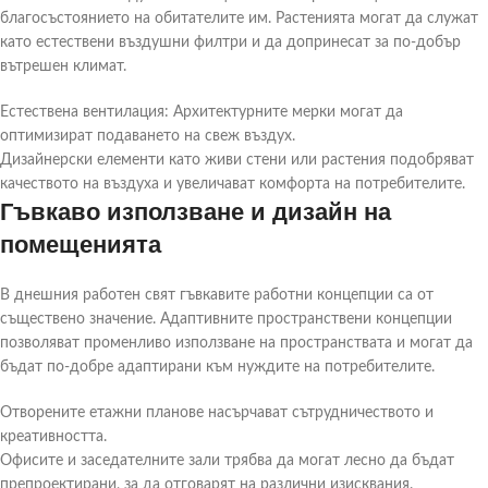
благосъстоянието на обитателите им. Растенията могат да служат
като естествени въздушни филтри и да допринесат за по-добър
вътрешен климат.
Естествена вентилация: Архитектурните мерки могат да
оптимизират подаването на свеж въздух.
Дизайнерски елементи като живи стени или растения подобряват
качеството на въздуха и увеличават комфорта на потребителите.
Гъвкаво използване и дизайн на
помещенията
В днешния работен свят гъвкавите работни концепции са от
съществено значение. Адаптивните пространствени концепции
позволяват променливо използване на пространствата и могат да
бъдат по-добре адаптирани към нуждите на потребителите.
Отворените етажни планове насърчават сътрудничеството и
креативността.
Офисите и заседателните зали трябва да могат лесно да бъдат
препроектирани, за да отговарят на различни изисквания.