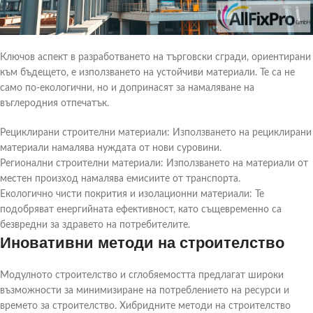
Ключов аспект в разработването на търговски сгради, ориентирани
към бъдещето, е използването на устойчиви материали. Те са не
само по-екологични, но и допринасят за намаляване на
въглеродния отпечатък.
Рециклирани строителни материали: Използването на рециклирани
материали намалява нуждата от нови суровини.
Регионални строителни материали: Използването на материали от
местен произход намалява емисиите от транспорта.
Екологично чисти покрития и изолационни материали: Те
подобряват енергийната ефективност, като същевременно са
безвредни за здравето на потребителите.
Иновативни методи на строителство
Модулното строителство и сглобяемостта предлагат широки
възможности за минимизиране на потреблението на ресурси и
времето за строителство. Хибридните методи на строителство