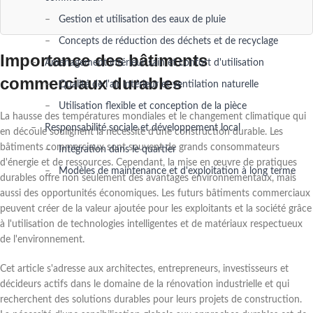
Gestion et utilisation des eaux de pluie
Concepts de réduction des déchets et de recyclage
Importance des bâtiments
Aménagement intérieur sain et confort d'utilisation
commerciaux durables
Qualité de l'air intérieur et ventilation naturelle
Utilisation flexible et conception de la pièce
La hausse des températures mondiales et le changement climatique qui
Responsabilité sociale et développement local
en découle soulignent la nécessité d'une construction durable. Les
bâtiments commerciaux sont souvent de grands consommateurs
Intégration dans le quartier
d'énergie et de ressources. Cependant, la mise en œuvre de pratiques
Modèles de maintenance et d'exploitation à long terme
durables offre non seulement des avantages environnementaux, mais
aussi des opportunités économiques. Les futurs bâtiments commerciaux
peuvent créer de la valeur ajoutée pour les exploitants et la société grâce
à l'utilisation de technologies intelligentes et de matériaux respectueux
de l'environnement.
Cet article s'adresse aux architectes, entrepreneurs, investisseurs et
décideurs actifs dans le domaine de la rénovation industrielle et qui
recherchent des solutions durables pour leurs projets de construction.