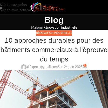
Skip to navigation
Skip to main content
Blog
Maison
/
Rénovation industrielle
RÉNOVATION INDUSTRIELLE
10 approches durables pour des
bâtiments commerciaux à l'épreuve
du temps
0
allfixpro1@gmail.com
Sur 24 juin 2025