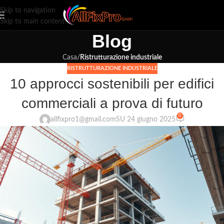
Skip to navigation
Skip to main content
Blog
Casa
/
Ristrutturazione industriale
RISTRUTTURAZIONE INDUSTRIALE
10 approcci sostenibili per edifici
commerciali a prova di futuro
0
allfixpro1@gmail.com
SU 24 giugno 2025