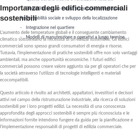
Importanza degli edifici commerciali
Flessibilità nell'uso e nella progettazione degli spazi
sostenibili
Responsabilità sociale e sviluppo della localizzazione
Integrazione nel quartiere
L'aumento delle temperature globali e il conseguente cambiamento
Modelli di manutenzione e operativi a lungo termine
climatico sottolineano la necessità di un'edilizia sostenibile. Gli edifici
commerciali sono spesso grandi consumatori di energia e risorse.
Tuttavia, l'implementazione di pratiche sostenibili offre non solo vantaggi
ambientali, ma anche opportunità economiche. I futuri edifici
commerciali possono creare valore aggiunto sia per gli operatori che per
la società attraverso l'utilizzo di tecnologie intelligenti e materiali
ecocompatibili.
Questo articolo è rivolto ad architetti, appaltatori, investitori e decisori
attivi nel campo della ristrutturazione industriale, alla ricerca di soluzioni
sostenibili per i loro progetti edilizi. La necessità di una conoscenza
approfondita degli approcci sostenibili è sempre più riconosciuta e le
informazioni fornite intendono fungere da guida per la pianificazione e
l'implementazione responsabili di progetti di edilizia commerciale.