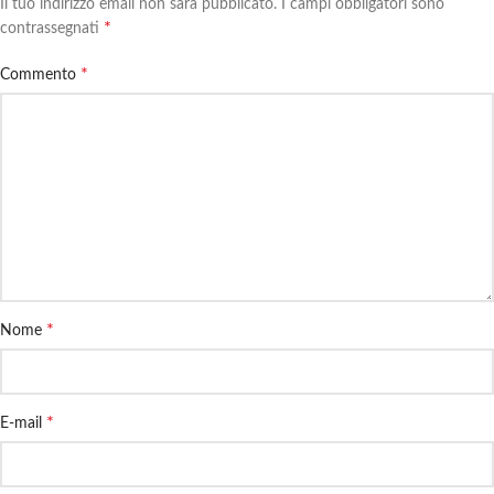
Il tuo indirizzo email non sarà pubblicato.
I campi obbligatori sono
*
contrassegnati
*
Commento
*
Nome
*
E-mail