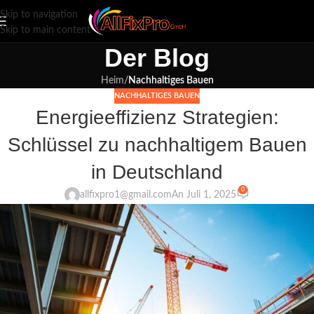
Skip to navigation
Skip to main content
Der Blog
Heim
/
Nachhaltiges Bauen
NACHHALTIGES BAUEN
Energieeffizienz Strategien:
Schlüssel zu nachhaltigem Bauen
in Deutschland
0
allfixpro1@gmail.com
An Juli 1, 2025