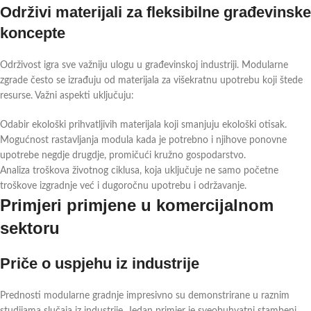
Održivi materijali za fleksibilne građevinske
koncepte
Održivost igra sve važniju ulogu u građevinskoj industriji. Modularne
zgrade često se izrađuju od materijala za višekratnu upotrebu koji štede
resurse. Važni aspekti uključuju:
Odabir ekološki prihvatljivih materijala koji smanjuju ekološki otisak.
Mogućnost rastavljanja modula kada je potrebno i njihove ponovne
upotrebe negdje drugdje, promičući kružno gospodarstvo.
Analiza troškova životnog ciklusa, koja uključuje ne samo početne
troškove izgradnje već i dugoročnu upotrebu i održavanje.
Primjeri primjene u komercijalnom
sektoru
Priče o uspjehu iz industrije
Prednosti modularne gradnje impresivno su demonstrirane u raznim
studijama slučaja iz industrije. Jedan primjer je sveobuhvatni stambeni