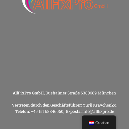
AllFixPro GmbH,
Rushaimer Straße 6380689 München
Vertreten durch den Geschäftsführer:
Yurii Kravchenko
,
Telefon:
+49 151 68846060,
E-pošta:
info@allfixpro.de
Croatian