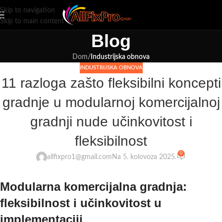
Skip to navigation
Skip to main content
Blog
Dom
/
Industrijska obnova
INDUSTRIJSKA OBNOVA
11 razloga zašto fleksibilni koncepti
gradnje u modularnoj komercijalnoj
gradnji nude učinkovitost i
fleksibilnost
0
allfixpro1@gmail.com
Na 5. kolovoza 2025.
Modularna komercijalna gradnja:
fleksibilnost i učinkovitost u
implementaciji