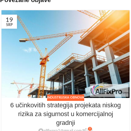
19
SRP
INDUSTRIJSKA OBNOVA
6 učinkovitih strategija projekata niskog
rizika za sigurnost u komercijalnoj
gradnji
0
allfixpro1@gmail.com