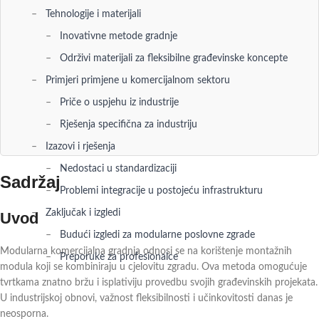
Tehnologije i materijali
Inovativne metode gradnje
Održivi materijali za fleksibilne građevinske koncepte
Primjeri primjene u komercijalnom sektoru
Priče o uspjehu iz industrije
Rješenja specifična za industriju
Izazovi i rješenja
Nedostaci u standardizaciji
Sadržaj
Problemi integracije u postojeću infrastrukturu
Zaključak i izgledi
Uvod
Budući izgledi za modularne poslovne zgrade
Modularna komercijalna gradnja odnosi se na korištenje montažnih
Preporuke za profesionalce
modula koji se kombiniraju u cjelovitu zgradu. Ova metoda omogućuje
tvrtkama znatno bržu i isplativiju provedbu svojih građevinskih projekata.
U industrijskoj obnovi, važnost fleksibilnosti i učinkovitosti danas je
neosporna.