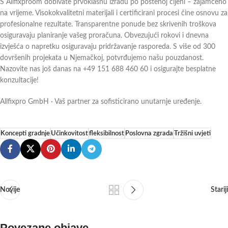
S Allfixproom dobivate prvoklasnu izradu po poštenoj cijeni – zajamčeno
na vrijeme. Visokokvalitetni materijali i certificirani procesi čine osnovu za
profesionalne rezultate. Transparentne ponude bez skrivenih troškova
osiguravaju planiranje vašeg proračuna. Obvezujući rokovi i dnevna
izvješća o napretku osiguravaju pridržavanje rasporeda. S više od 300
dovršenih projekata u Njemačkoj, potvrđujemo našu pouzdanost.
Nazovite nas još danas na +49 151 688 460 60 i osigurajte besplatne
konzultacije!
Allfixpro GmbH · Vaš partner za sofisticirano unutarnje uređenje.
Koncepti gradnje
Učinkovitost
fleksibilnost
Poslovna zgrada
Tržišni uvjeti
Novije
Stariji
Povezane objave