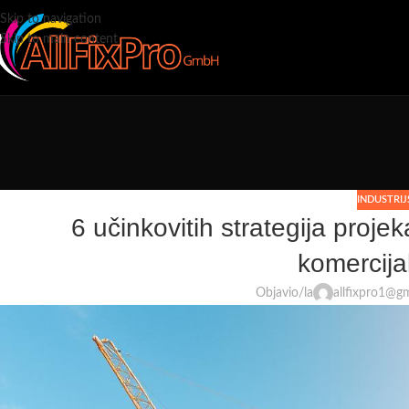
Skip to navigation
Skip to main content
INDUSTRI
6 učinkovitih strategija proje
komercija
Objavio/la
allfixpro1@g