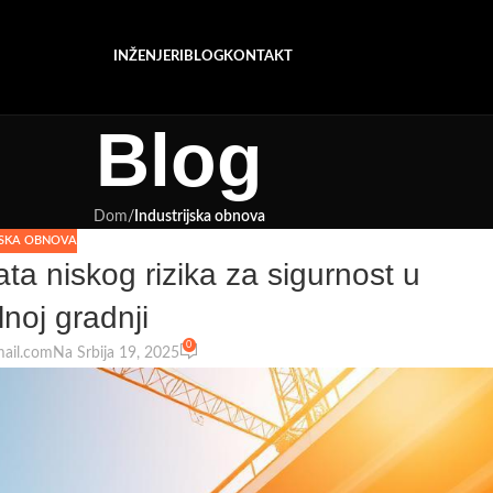
INŽENJERI
BLOG
KONTAKT
Blog
Dom
/
Industrijska obnova
JSKA OBNOVA
kata niskog rizika za sigurnost u
lnoj gradnji
0
mail.com
Na Srbija 19, 2025