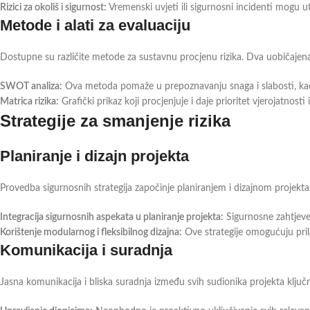
Rizici za okoliš i sigurnost:
Vremenski uvjeti ili sigurnosni incidenti mogu ut
Metode i alati za evaluaciju
Dostupne su različite metode za sustavnu procjenu rizika. Dva uobičajena
SWOT analiza:
Ova metoda pomaže u prepoznavanju snaga i slabosti, kao i p
Matrica rizika:
Grafički prikaz koji procjenjuje i daje prioritet vjerojatnosti i
Strategije za smanjenje rizika
Planiranje i dizajn projekta
Provedba sigurnosnih strategija započinje planiranjem i dizajnom projekta.
Integracija sigurnosnih aspekata u planiranje projekta:
Sigurnosne zahtjeve
Korištenje modularnog i fleksibilnog dizajna:
Ove strategije omogućuju prila
Komunikacija i suradnja
Jasna komunikacija i bliska suradnja između svih sudionika projekta ključn