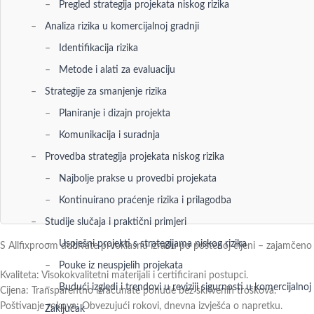
Pregled strategija projekata niskog rizika
Analiza rizika u komercijalnoj gradnji
Identifikacija rizika
Metode i alati za evaluaciju
Strategije za smanjenje rizika
Planiranje i dizajn projekta
Komunikacija i suradnja
Provedba strategija projekata niskog rizika
Najbolje prakse u provedbi projekata
Kontinuirano praćenje rizika i prilagodba
Studije slučaja i praktični primjeri
Uspješni projekti s strategijama niskog rizika
S Allfixproom dobivate prvoklasnu izradu po poštenoj cijeni – zajamčeno 
Pouke iz neuspjelih projekata
Kvaliteta: Visokokvalitetni materijali i certificirani postupci.
Budući izgledi i trendovi u reviziji sigurnosti u komercijalnoj
Cijena: Transparentno izračunate ponude bez skrivenih troškova.
Poštivanje rokova: Obvezujući rokovi, dnevna izvješća o napretku.
Zaključak