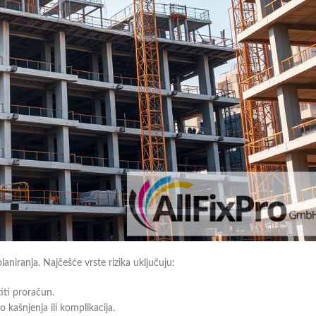
planiranja. Najčešće vrste rizika uključuju:
ti proračun.
 kašnjenja ili komplikacija.