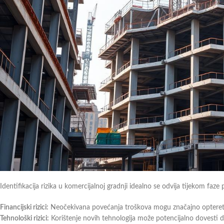
Identifikacija rizika u komercijalnoj gradnji idealno se odvija tijekom faze 
Financijski rizici:
Neočekivana povećanja troškova mogu značajno optereti
Tehnološki rizici:
Korištenje novih tehnologija može potencijalno dovesti do