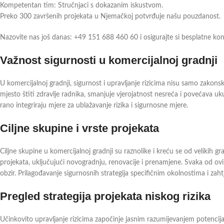
Kompetentan tim: Stručnjaci s dokazanim iskustvom.
Preko 300 završenih projekata u Njemačkoj potvrđuje našu pouzdanost.
Nazovite nas još danas: +49 151 688 460 60 i osigurajte si besplatne konz
Važnost sigurnosti u komercijalnoj gradnji
U komercijalnoj gradnji, sigurnost i upravljanje rizicima nisu samo zakonsk
mjesto štiti zdravlje radnika, smanjuje vjerojatnost nesreća i povećava u
rano integriraju mjere za ublažavanje rizika i sigurnosne mjere.
Ciljne skupine i vrste projekata
Ciljne skupine u komercijalnoj gradnji su raznolike i kreću se od velikih gr
projekata, uključujući novogradnju, renovacije i prenamjene. Svaka od ovi
obzir. Prilagođavanje sigurnosnih strategija specifičnim okolnostima i zaht
Pregled strategija projekata niskog rizika
Učinkovito upravljanje rizicima započinje jasnim razumijevanjem potencija