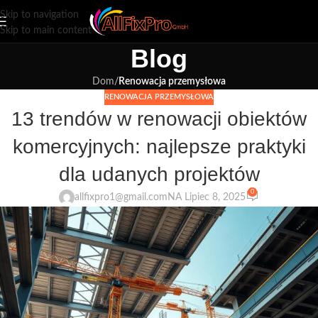
Skip to navigation
Skip to main content
Blog
Dom
/
Renowacja przemysłowa
RENOWACJA PRZEMYSŁOWA
13 trendów w renowacji obiektów
komercyjnych: najlepsze praktyki
dla udanych projektów
0
allfixpro1@gmail.com
NA Lipiec 8, 2025