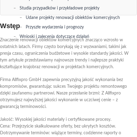
Studia przypadków i przykładowe projekty
Udane projekty renowacji obiektów komercyjnych
Wstęp
Przyszłe wydarzenia i prognozy
Wnioski i zalecenia dotyczące działań
Znaczenie renowacji obiektów komercyjnych znacząco wzrosło w
ostatnich latach. Firmy często borykają się z wyzwaniami, takimi jak
presja czasu, ograniczenia budżetowe i wysokie standardy jakości. W
tym artykule przedstawiamy najnowsze trendy i najlepsze praktyki
kształtujące krajobraz renowacji w projektach komercyjnych.
Firma Allfixpro GmbH zapewnia precyzyjną jakość wykonania bez
kompromisów, gwarantując sukces Twojego projektu remontowego
dzięki zaufanemu partnerowi. Nasze przesłanie brzmi: Z Allfixpro
otrzymujesz najwyższej jakości wykonanie w uczciwej cenie – z
gwarancją terminowości.
Jakość: Wysokiej jakości materiały i certyfikowane procesy.
Cena: Przejrzyście skalkulowane oferty, bez ukrytych kosztów.
Dotrzymywanie terminów: wiążące terminy, codzienne raporty o