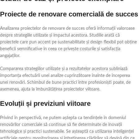
Proiecte de renovare comercială de succes
Analizarea proiectelor de renovare de succes oferă informații valoroase
despre strategiile utilizate și impactul acestora. Studiile arată că
proiectele care pun accent pe sustenabilitate și design flexibil pot obține
beneficii semnificative în ceea ce privește costurile și satisfacția
angajaților.
Compararea strategiilor utilizate și a rezultatelor acestora subliniază
importanța efectuării unei analize cuprinzătoare înainte de începerea
unei renovări. Schimbul de bune practici între profesioniști poate, de
asemenea, ajuta la îmbunătățirea proiectelor viitoare.
Evoluții și previziuni viitoare
Privind în perspectivă, ne putem aștepta ca tendințele în domeniul
renovărilor comerciale să continue să fie determinate de inovații
tehnologice și practici sustenabile. Se așteaptă ca utilizarea inteligenței
artificiale pentru monitorizarea și întreținerea clădirilor să devină din ce