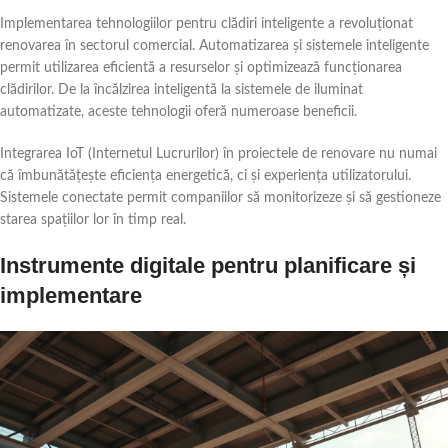
Implementarea tehnologiilor pentru clădiri inteligente a revoluționat
renovarea în sectorul comercial. Automatizarea și sistemele inteligente
permit utilizarea eficientă a resurselor și optimizează funcționarea
clădirilor. De la încălzirea inteligentă la sistemele de iluminat
automatizate, aceste tehnologii oferă numeroase beneficii.
Integrarea IoT (Internetul Lucrurilor) în proiectele de renovare nu numai
că îmbunătățește eficiența energetică, ci și experiența utilizatorului.
Sistemele conectate permit companiilor să monitorizeze și să gestioneze
starea spațiilor lor în timp real.
Instrumente digitale pentru planificare și
implementare