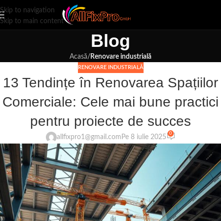
Skip to navigation
Skip to main content
Blog
Acasă
/
Renovare industrială
RENOVARE INDUSTRIALĂ
13 Tendințe în Renovarea Spațiilor
Comerciale: Cele mai bune practici
pentru proiecte de succes
0
allfixpro1@gmail.com
Pe 8 iulie 2025