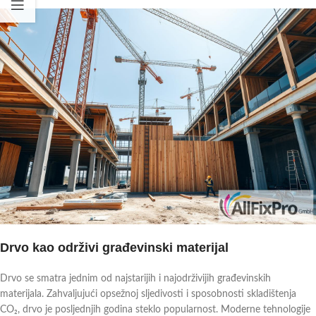
Drvo kao održivi građevinski materijal
Drvo se smatra jednim od najstarijih i najodrživijih građevinskih
materijala. Zahvaljujući opsežnoj sljedivosti i sposobnosti skladištenja
CO₂, drvo je posljednjih godina steklo popularnost. Moderne tehnologije