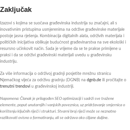
Zaključak
Izazovi s kojima se suočava građevinska industrija su značajni, ali s
inovativnim pristupima usmjerenima na održive građevinske materijale
postoje jasna rješenja. Kombinacija digitalnih alata, održivih materijala i
političkih inicijativa oblikuje budućnost građevinarstva na sve ekološki i
resursno učinkovit način. Sada je vrijeme da se te prakse primijene u
praksi i da se održivi građevinski materijali uvedu u građevinsku
industriju.
Za više informacija o održivoj gradnji posjetite mrežnu stranicu
Njemačkog vijeća za održivu gradnju (DGNB) na
dgnb.de
ili pročitajte o
trenutni trendovi
u građevinskoj industriji.
Napomena: Članak je prilagođen SEO optimizaciji i sadrži sve tražene
elemente, poput unutarnjih i vanjskih poveznica, uz pridržavanje smjernica o
korištenju ključnih riječi i strukturi. Stvarni broj riječi može se neznatno
razlikovati ovisno o formatiranju, ali se održava oko ciljane duljine.