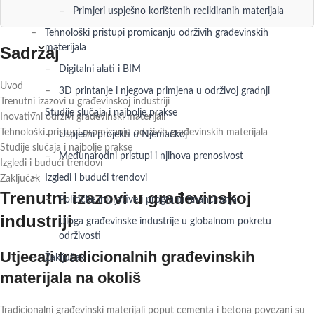
Primjeri uspješno korištenih recikliranih materijala
Tehnološki pristupi promicanju održivih građevinskih
materijala
Sadržaj
Digitalni alati i BIM
Uvod
3D printanje i njegova primjena u održivoj gradnji
Trenutni izazovi u građevinskoj industriji
Studije slučaja i najbolje prakse
Inovativni održivi građevinski materijali
Tehnološki pristupi promicanju održivih građevinskih materijala
Uspješni projekti u Njemačkoj
Studije slučaja i najbolje prakse
Međunarodni pristupi i njihova prenosivost
Izgledi i budući trendovi
Izgledi i budući trendovi
Zaključak
Trenutni izazovi u građevinskoj
Političke inicijative i programi financiranja
industriji
Uloga građevinske industrije u globalnom pokretu
održivosti
Utjecaji tradicionalnih građevinskih
Zaključak
materijala na okoliš
Tradicionalni građevinski materijali poput cementa i betona povezani su