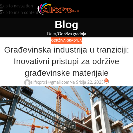
Skip to navigation
Skip to main content
Blog
Dom
/
Održiva gradnja
ODRŽIVA GRADNJA
Građevinska industrija u tranziciji:
Inovativni pristupi za održive
građevinske materijale
0
allfixpro1@gmail.com
Na Srbija 22, 2025