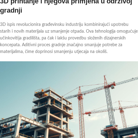
3D printanje i njegova primjena u održivoj
gradnji
3D ispis revolucionira građevinsku industriju kombinirajući upotrebu
starih i novih materijala uz smanjenje otpada. Ova tehnologija omogućuje
učinkovitija gradilišta, pa čak i lakšu provedbu složenih dizajnerskih
koncepata. Aditivni proces gradnje značajno smanjuje potrebe za
materijalima, čime doprinosi smanjenju utjecaja na okoliš.