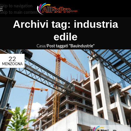
Skip to navigation
Skip to main content
Archivi tag: industria
edile
Casa
/
Post taggati "Bauindustrie"
22
MENZOGNA