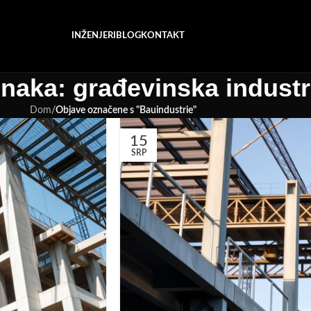
INŽENJERI
BLOG
KONTAKT
naka: građevinska industr
Dom
/
Objave označene s "Bauindustrie"
15
SRP