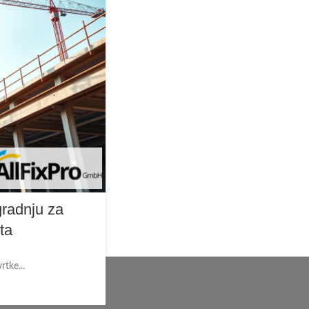
gradnju za
ta
rtke...