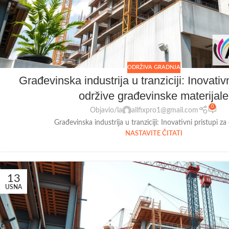
ODRŽIVA GRADNJA
Građevinska industrija u tranziciji: Inovativn
održive građevinske materijale
0
Objavio/la
allfixpro1@gmail.com
Građevinska industrija u tranziciji: Inovativni pristupi za o
NASTAVITE ČITATI
13
USNA