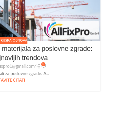
TRIJSKA OBNOVA
h materijala za poslovne zgrade:
jnovijih trendova
0
lfixpro1@gmail.com
ali za poslovne zgrade: A...
AVITE ČITATI