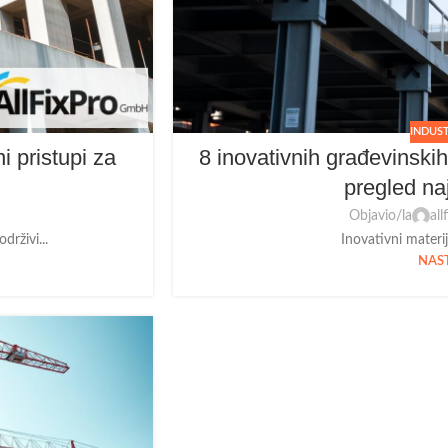
INDUS
i pristupi za
8 inovativnih građevinski
pregled na
Objavio/la
al
drživi...
Inovativni materij
NAST