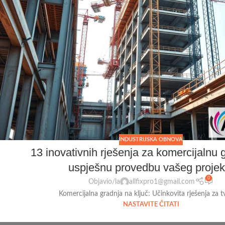
INDUSTRIJSKA OBNOVA
13 inovativnih rješenja za komercijalnu 
uspješnu provedbu vašeg projek
0
Objavio/la
allfixpro1@gmail.com
Komercijalna gradnja na ključ: Učinkovita rješenja za tv
NASTAVITE ČITATI