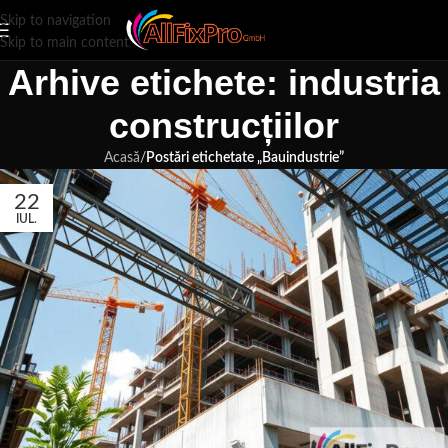
Skip to navigation
Skip to main content
Arhive etichete: industria
construcțiilor
Acasă
/
Postări etichetate „Bauindustrie”
22
IUL.