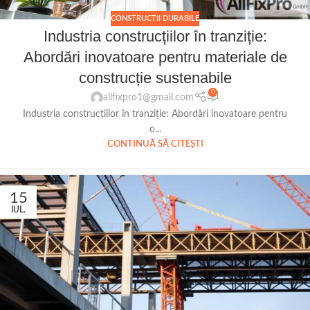
CONSTRUCȚII DURABILE
Industria construcțiilor în tranziție:
Abordări inovatoare pentru materiale de
construcție sustenabile
0
allfixpro1@gmail.com
Industria construcțiilor în tranziție: Abordări inovatoare pentru
o...
CONTINUĂ SĂ CITEȘTI
15
IUL.