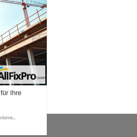
ür Ihre
nterne...