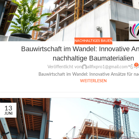
NACHHALTIGES BAUEN
Bauwirtschaft im Wandel: Innovative An
nachhaltige Baumaterialien
0
Veröffentlicht von
allfixpro1@gmail.com
Bauwirtschaft im Wandel: Innovative Ansätze für nac
WEITERLESEN
13
JUNI