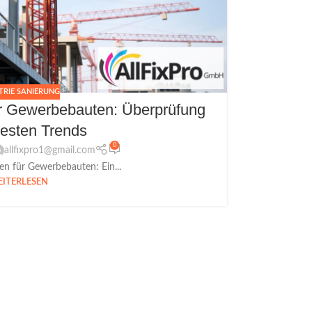
TRIE SANIERUNG
für Gewerbebauten: Überprüfung
esten Trends
0
allfixpro1@gmail.com
ien für Gewerbebauten: Ein...
ITERLESEN