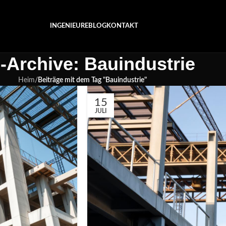
INGENIEURE
BLOG
KONTAKT
-Archive: Bauindustrie
Heim
/
Beiträge mit dem Tag "Bauindustrie"
15
JULI